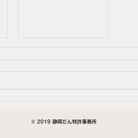
Podcast追加しました。
静岡のＦＭ局「Ｋ－ＭＩＸ」の
Podcast「ＫＩＫＵＲＡ」で配信
中の「特許と商標と鯉話」を追加
しました。 事例を交えてわかり
やすくお話することを心掛けてい
ますので、お聴き頂きますよう、
お願い申し上げます。 問合せフ
ォームから、感想など頂戴できれ
ば幸いです。
© 2019 静岡だん特許事務所