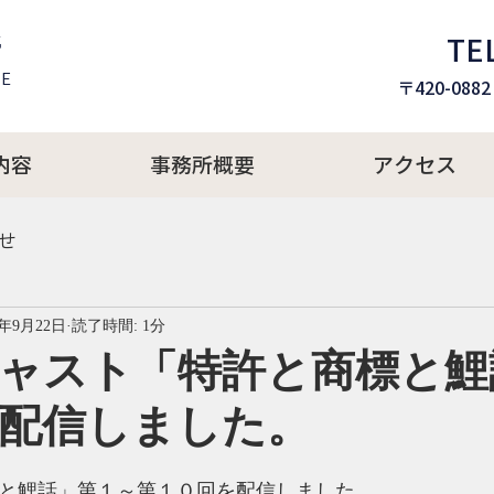
所
TEL
E​
〒420-08
内容
事務所概要
アクセス
せ
4年9月22日
読了時間: 1分
ャスト「特許と商標と鯉
話配信しました。
と商標と鯉話」第１～第１０回を配信しました。