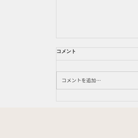
コメント
コメントを追加…
Podcast「特許と商標と鯉
話」配信してます