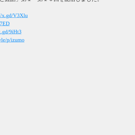
://x.gd/V3Xlu
Ib7ED
x.gd/9iHt3
tyle/p/izumo