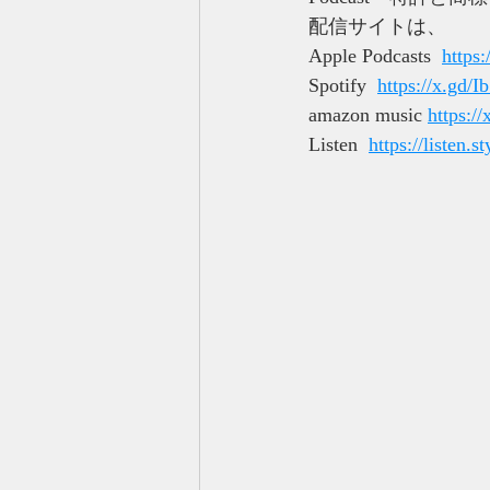
配信サイトは、
Apple Podcasts  
https
Spotify  
https://x.gd/
amazon music 
https://
Listen  
https://listen.s