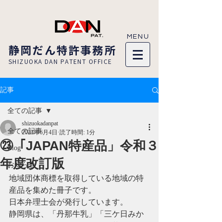
MENU
​静岡だん特許事務所
SHIZUOKA DAN PATENT OFFICE​
記事
全ての記事
shizuokadanpat
全ての記事
2023年6月4日
読了時間: 1分
㉓「JAPAN特産品」令和３
Blog
年度改訂版
お知らせ
地域団体商標を取得している地域の特
産品を集めた冊子です。
日本弁理士会が発行しています。
静岡県は、「丹那牛乳」「三ケ日みか